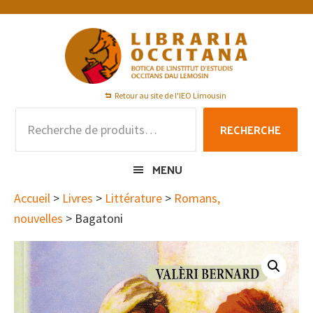
Passer
Passer
Passer
à
au
au
la
contenu
pied
navigation
principal
de
principale
page
Retour au site de l'IEO Limousin
Recherche
RECHERCHE
pour :
MENU
Accueil
>
Livres
>
Littérature
>
Romans,
nouvelles
> Bagatoni