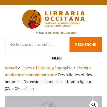
Passer
Passer
Passer
à
au
au
la
contenu
pied
navigation
principal
de
principale
page
Retour au site de l'IEO Limousin
Recherche
RECHERCHE
pour :
MENU
Accueil
>
Livres
>
Histoire, géographie
>
Histoire
moderne et contemporaine
> Des reliques et des
hommes : Ostensions limousines et fait religieux
(XVIe-XXe siècle)