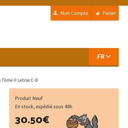
Mon Compte
Panier
FR
n Tòme II Letras C-D
Produit Neuf
En stock, expédié sous 48h
quantité
30.50
€
de
Diccionari