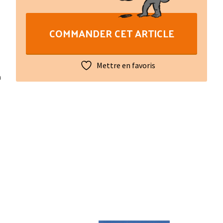
francés/occitan
segon
COMMANDER CET ARTICLE
lo
lengadocian
Tòme
Mettre en favoris
II
a
Letras
C-
D