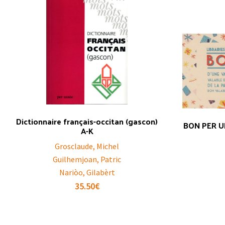
Dictionnaire français-occitan (gascon)
BON PER U
A-K
Grosclaude, Michel
Guilhemjoan, Patric
Nariòo, Gilabèrt
35.50
€