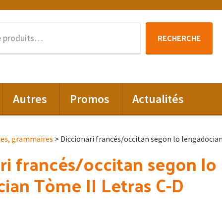
Recherche
RECHERCHE
pour :
Autres
Promos
Actualités
res, grammaires
> Diccionari francés/occitan segon lo lengadocia
ri francés/occitan segon lo
ian Tòme II Letras C-D