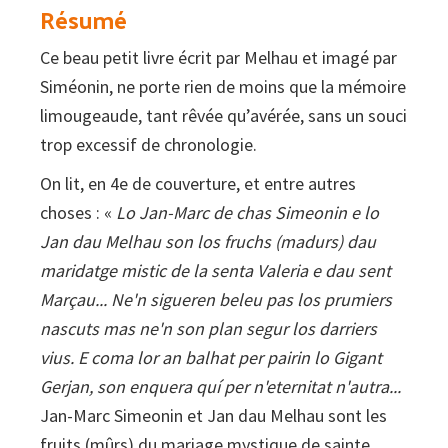
Résumé
te'n
Ce beau petit livre écrit par Melhau et imagé par
rapelas
Siméonin, ne porte rien de moins que la mémoire
?
limougeaude, tant rêvée qu’avérée, sans un souci
trop excessif de chronologie.
On lit, en 4e de couverture, et entre autres
choses : «
Lo Jan-Marc de chas Simeonin e lo
Jan dau Melhau son los fruchs (madurs) dau
maridatge mistic de la senta Valeria e dau sent
Marçau... Ne'n sigueren beleu pas los prumiers
nascuts mas ne'n son plan segur los darriers
vius. E coma lor an balhat per pairin lo Gigant
Gerjan, son enquera quí per n'eternitat n'autra...
Jan-Marc Simeonin et Jan dau Melhau sont les
fruits (mûrs) du mariage mystique de sainte