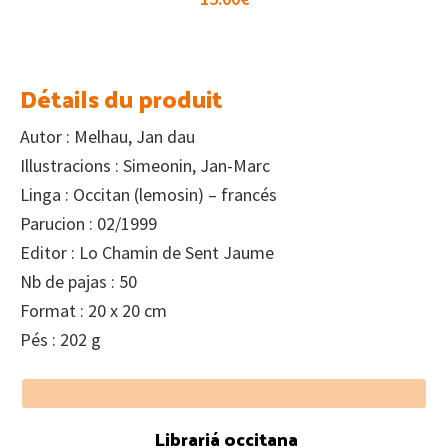
Détails du produit
Autor : Melhau, Jan dau
Illustracions : Simeonin, Jan-Marc
Linga : Occitan (lemosin) – francés
Parucion : 02/1999
Editor : Lo Chamin de Sent Jaume
Nb de pajas : 50
Format : 20 x 20 cm
Pés : 202 g
Footer
Librariá occitana