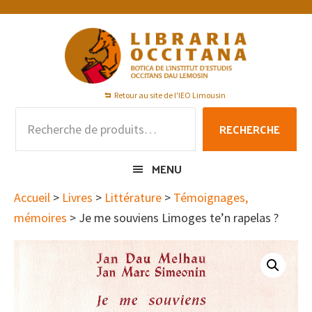
Passer
Passer
Passer
à
au
au
la
contenu
pied
navigation
principal
de
principale
page
Retour au site de l'IEO Limousin
Recherche
RECHERCHE
pour :
MENU
Accueil
>
Livres
>
Littérature
>
Témoignages,
mémoires
> Je me souviens Limoges te’n rapelas ?