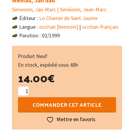
Melhau, Jan dau
Simeonin, Jan-Marc | Siméonin, Jean-Marc
Éditeur :
Lo Chamin de Sent Jaume
Langue :
occitan [lemosin]
|
occitan-français
Parution : 02/1999
Produit Neuf
En stock, expédié sous 48h
14.00
€
quantité
de
COMMANDER CET ARTICLE
Je
me
Mettre en favoris
souviens
Limoges