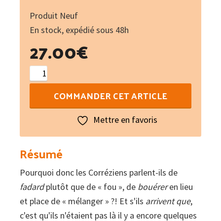
Produit Neuf
En stock, expédié sous 48h
27.00
€
quantité
de
COMMANDER CET ARTICLE
Le
français
Mettre en favoris
parlé
en
Résumé
Corrèze
Pourquoi donc les Corréziens parlent-ils de
:
fadard
200
plutôt que de « fou », de
bouérer
en lieu
et place de « mélanger » ?! Et s'ils
régionalismes
arrivent que
,
c'est qu'ils n'étaient pas là il y a encore quelques
expliqués