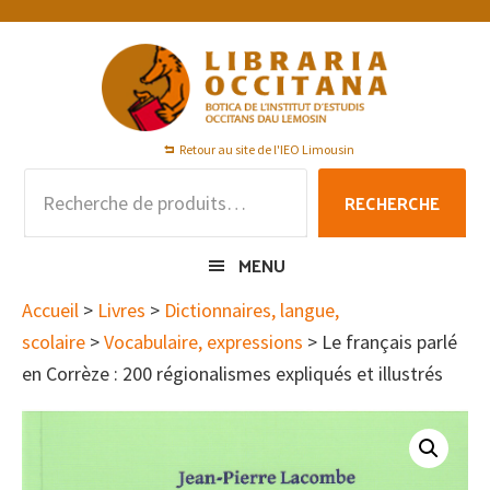
Passer
Passer
Passer
à
au
au
la
contenu
pied
navigation
principal
de
principale
page
Retour au site de l'IEO Limousin
Recherche
RECHERCHE
pour :
MENU
Accueil
>
Livres
>
Dictionnaires, langue,
scolaire
>
Vocabulaire, expressions
> Le français parlé
en Corrèze : 200 régionalismes expliqués et illustrés