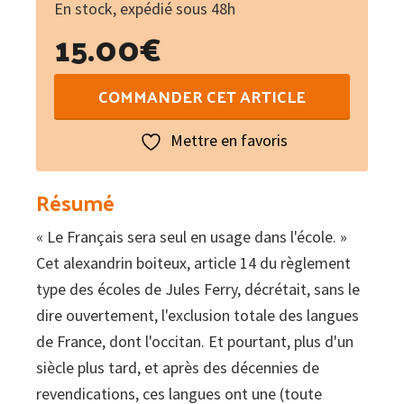
En stock, expédié sous 48h
15.00
€
quantité
COMMANDER CET ARTICLE
de
L'école
Mettre en favoris
française
et
Résumé
l'occitan
« Le Français sera seul en usage dans l'école. »
:
Cet alexandrin boiteux, article 14 du règlement
Le
type des écoles de Jules Ferry, décrétait, sans le
sourd
dire ouvertement, l'exclusion totale des langues
et
de France, dont l'occitan. Et pourtant, plus d'un
le
siècle plus tard, et après des décennies de
bègue
revendications, ces langues ont une (toute