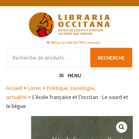
Passer
Passer
Passer
à
au
au
la
contenu
pied
navigation
principal
de
principale
page
Retour au site de l'IEO Limousin
Recherche
RECHERCHE
pour :
MENU
Accueil
>
Livres
>
Politique, sociologie,
actualité
> L’école française et l’occitan : Le sourd et
le bègue