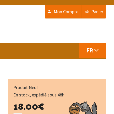
Mon Compte
Panier
FR
Produit Neuf
En stock, expédié sous 48h
quantité
18.00
€
de
Lemouzi