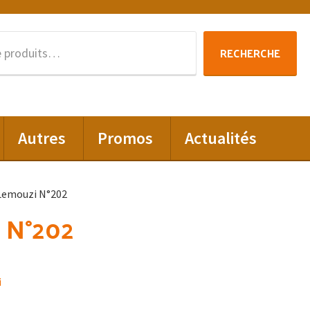
Recherche
RECHERCHE
pour :
Autres
Promos
Actualités
Lemouzi N°202
 N°202
i