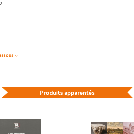
12
dessous
Produits apparentés