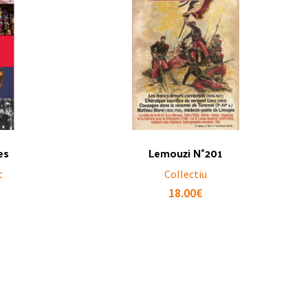
es
Lemouzi N°201
t
Collectiu
18.00
€