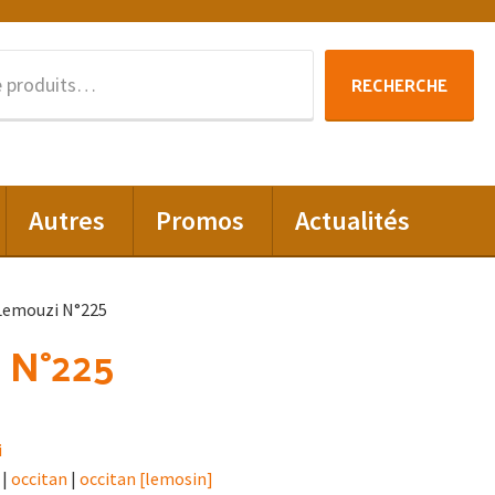
Recherche
RECHERCHE
pour :
Autres
Promos
Actualités
Lemouzi N°225
 N°225
i
|
occitan
|
occitan [lemosin]