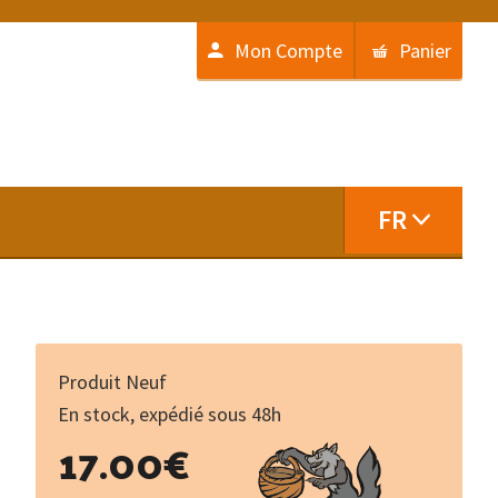
Mon Compte
Panier
FR
Produit Neuf
En stock, expédié sous 48h
quantité
17.00
€
de
Lemouzi