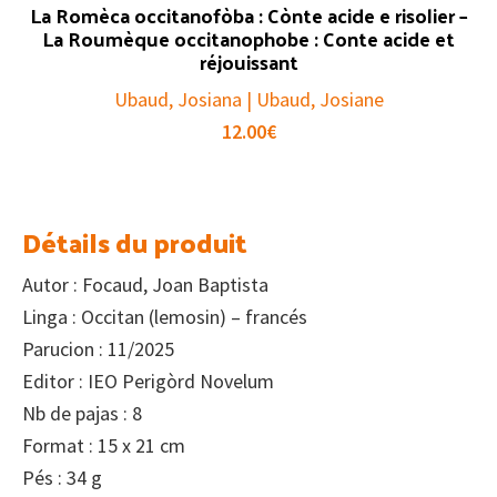
La Romèca occitanofòba : Cònte acide e risolier –
La Roumèque occitanophobe : Conte acide et
réjouissant
Ubaud, Josiana | Ubaud, Josiane
12.00
€
Détails du produit
Autor : Focaud, Joan Baptista
Linga : Occitan (lemosin) – francés
Parucion : 11/2025
Editor : IEO Perigòrd Novelum
Nb de pajas : 8
Format : 15 x 21 cm
Pés : 34 g