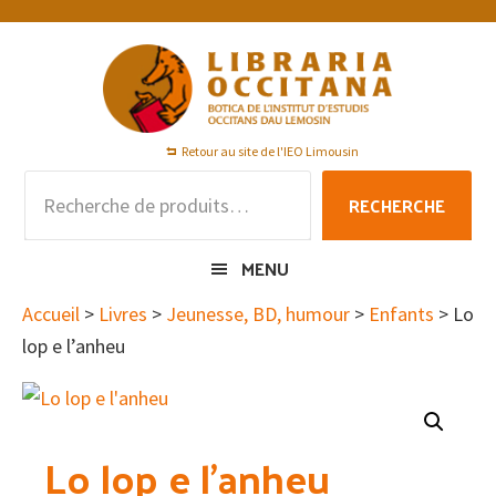
Passer
Passer
Passer
à
au
au
la
contenu
pied
navigation
principal
de
principale
page
Retour au site de l'IEO Limousin
Recherche
RECHERCHE
pour :
MENU
Accueil
>
Livres
>
Jeunesse, BD, humour
>
Enfants
> Lo
lop e l’anheu
Lo lop e l’anheu