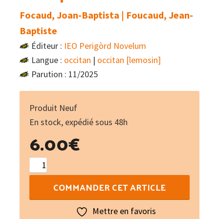
Focaud, Joan-Baptista | Foucaud, Jean-
Baptiste
Éditeur :
IEO Perigòrd Novelum
Langue :
occitan
|
occitan [lemosin]
Parution : 11/2025
Produit Neuf
En stock, expédié sous 48h
6.00
€
quantité
de
COMMANDER CET ARTICLE
Lo
lop
Mettre en favoris