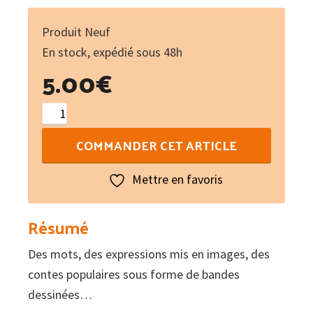
Produit Neuf
En stock, expédié sous 48h
5.00
€
quantité
de
COMMANDER CET ARTICLE
Lo
prumier
Mettre en favoris
sendaron
:
Résumé
per
Des mots, des expressions mis en images, des
aprener
contes populaires sous forme de bandes
a
dessinées…
parlar,