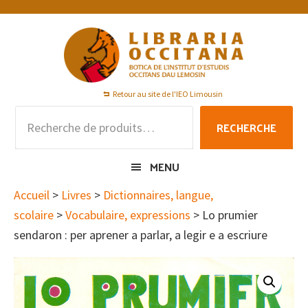
Passer
Passer
Passer
à
au
au
la
contenu
pied
navigation
principal
de
principale
page
Retour au site de l'IEO Limousin
Recherche
RECHERCHE
pour :
MENU
Accueil
>
Livres
>
Dictionnaires, langue,
scolaire
>
Vocabulaire, expressions
> Lo prumier
sendaron : per aprener a parlar, a legir e a escriure