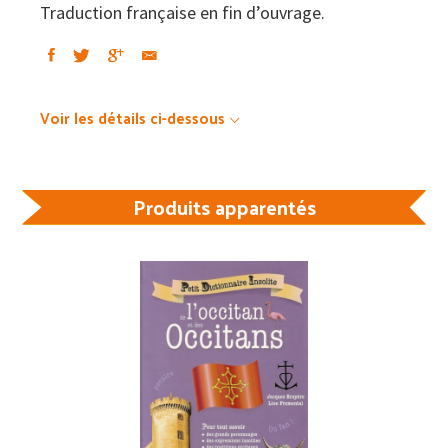
a
Traduction française en fin d’ouvrage.
legir
e
a
Voir les détails ci-dessous
escriure
Produits apparentés