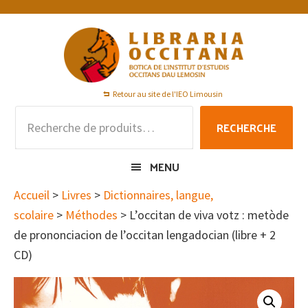
Passer
Passer
Passer
à
au
au
la
contenu
pied
navigation
principal
de
principale
page
Retour au site de l'IEO Limousin
Recherche
RECHERCHE
pour :
MENU
Accueil
>
Livres
>
Dictionnaires, langue,
scolaire
>
Méthodes
> L’occitan de viva votz : metòde
de prononciacion de l’occitan lengadocian (libre + 2
CD)