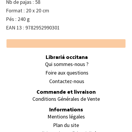
Nb de pajas : 58
Format : 20 x 20 cm
Pés : 240 g
EAN 13 : 9782952990301
Footer
Librariá occitana
Qui sommes-nous ?
Foire aux questions
Contactez-nous
Commande et livraison
Conditions Générales de Vente
Informations
Mentions légales
Plan du site