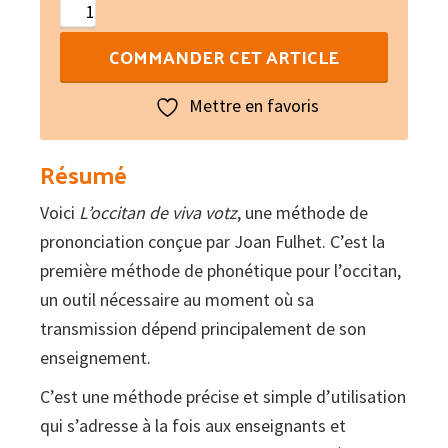
quantité
de
COMMANDER CET ARTICLE
L'occitan
de
Mettre en favoris
viva
votz
Résumé
:
Voici
metòde
L’occitan de viva votz
, une méthode de
prononciation conçue par Joan Fulhet. C’est la
de
première méthode de phonétique pour l’occitan,
prononciacion
un outil nécessaire au moment où sa
de
transmission dépend principalement de son
l'occitan
enseignement.
lengadocian
(libre
C’est une méthode précise et simple d’utilisation
+
qui s’adresse à la fois aux enseignants et
2