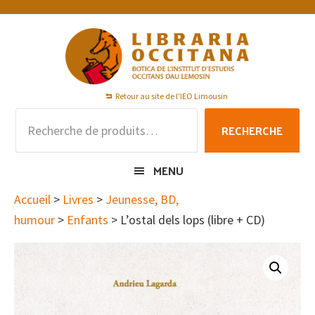
Passer
Passer
Passer
à
au
au
la
contenu
pied
navigation
principal
de
principale
page
Retour au site de l'IEO Limousin
Recherche
RECHERCHE
pour :
MENU
Accueil
>
Livres
>
Jeunesse, BD,
humour
>
Enfants
> L’ostal dels lops (libre + CD)