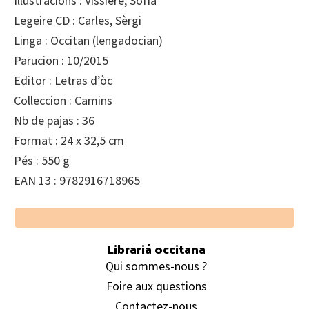
Illustracions : Vissière, Sofia
Legeire CD : Carles, Sèrgi
Linga : Occitan (lengadocian)
Parucion : 10/2015
Editor : Letras d’òc
Colleccion : Camins
Nb de pajas : 36
Format : 24 x 32,5 cm
Pés : 550 g
EAN 13 : 9782916718965
Footer
Librariá occitana
Qui sommes-nous ?
Foire aux questions
Contactez-nous