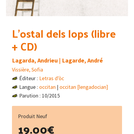
L’ostal dels lops (libre
+ CD)
Lagarda, Andrieu | Lagarde, André
Vissière, Sofia
Éditeur :
Letras d'òc
Langue :
occitan
|
occitan [lengadocian]
Parution : 10/2015
Produit Neuf
19.00
€