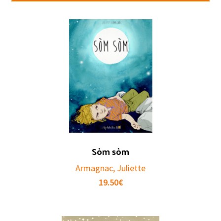
Sòm sòm
Armagnac, Juliette
19.50
€