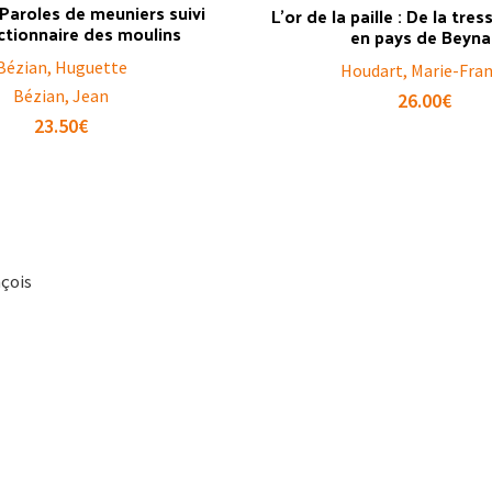
 Paroles de meuniers suivi
L’or de la paille : De la tre
ctionnaire des moulins
en pays de Beyna
Bézian, Huguette
Houdart, Marie-Fra
Bézian, Jean
26.00
€
23.50
€
nçois