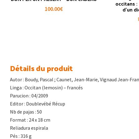
occitans :
d’un di
100.00
€
Détails du produit
Autor : Boudy, Pascal ; Caunet, Jean-Marie, Vignaud Jean-Fra
Linga : Occitan (lemosin) – francés
Parucion : 04/2009
Editor : Doublevébé Récup
Nb de pajas : 50
Format : 24 x 18 cm
Reliadura espirala
Pés : 316 g