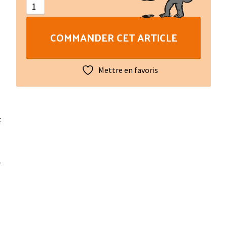
de
l'aiga
COMMANDER CET ARTICLE
:
Enquête
ethnolinguistique
Mettre en favoris
sur
l'eau
en
montagne
t
limousine
r