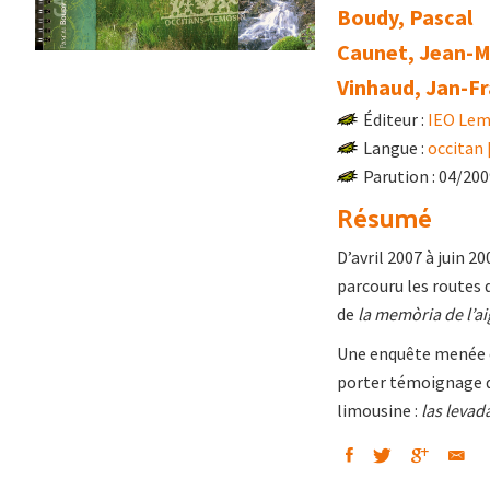
Boudy, Pascal
Caunet, Jean-M
Vinhaud, Jan-Fr
Éditeur :
IEO Lem
Langue :
occitan 
Parution : 04/20
Résumé
D’avril 2007 à juin 2
parcouru les routes 
de
la memòria de l’ai
Une enquête menée en
porter témoignage d
limousine :
las levad