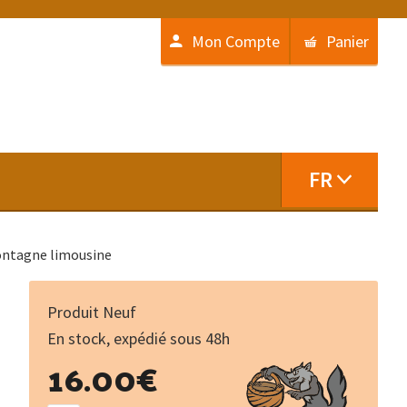
Mon Compte
Panier
FR
montagne limousine
Produit Neuf
En stock, expédié sous 48h
quantité
16.00
€
de
Memòria