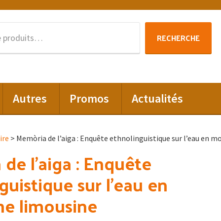
Recherche
RECHERCHE
pour :
Autres
Promos
Actualités
ire
> Memòria de l’aiga : Enquête ethnolinguistique sur l’eau en 
de l’aiga : Enquête
guistique sur l’eau en
e limousine