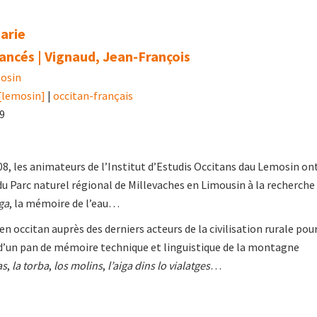
arie
ancés | Vignaud, Jean-François
osin
[lemosin]
|
occitan-français
09
008, les animateurs de l’Institut d’Estudis Occitans dau Lemosin on
du Parc naturel régional de Millevaches en Limousin à la recherche
ga
, la mémoire de l’eau…
 occitan auprès des derniers acteurs de la civilisation rurale pou
’un pan de mémoire technique et linguistique de la montagne
as
,
la torba
,
los molins
,
l’aiga dins lo vialatges
…