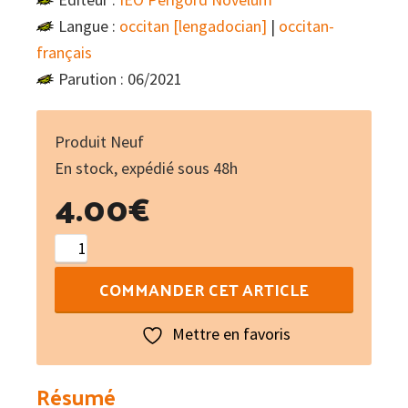
Langue :
occitan [lengadocian]
|
occitan-
français
Parution : 06/2021
Produit Neuf
En stock, expédié sous 48h
4.00
€
quantité
de
COMMANDER CET ARTICLE
Parlez
comme
Mettre en favoris
un
troubadour,
Résumé
comme