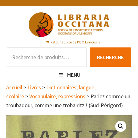
Passer
Passer
Passer
à
au
au
la
contenu
pied
navigation
principal
de
principale
page
Retour au site de l'IEO Limousin
Recherche
RECHERCHE
pour :
MENU
Accueil
>
Livres
>
Dictionnaires, langue,
scolaire
>
Vocabulaire, expressions
> Parlez comme un
troubadour, comme une trobairitz ! (Sud-Périgord)