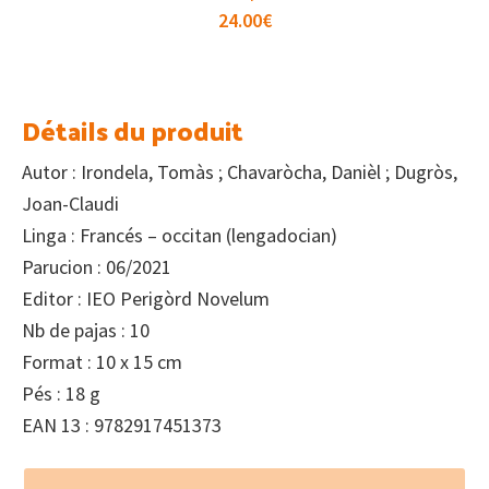
24.00
€
Détails du produit
Autor : Irondela, Tomàs ; Chavaròcha, Danièl ; Dugròs,
Joan-Claudi
Linga : Francés – occitan (lengadocian)
Parucion : 06/2021
Editor : IEO Perigòrd Novelum
Nb de pajas : 10
Format : 10 x 15 cm
Pés : 18 g
EAN 13 : 9782917451373
Footer