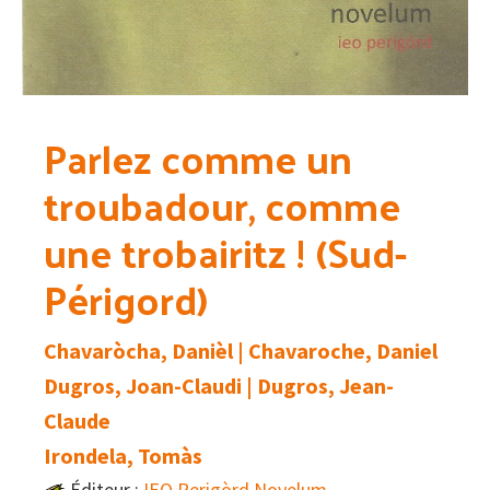
Parlez comme un
troubadour, comme
une trobairitz ! (Sud-
Périgord)
Chavaròcha, Danièl | Chavaroche, Daniel
Dugros, Joan-Claudi | Dugros, Jean-
Claude
Irondela, Tomàs
Éditeur :
IEO Perigòrd Novelum