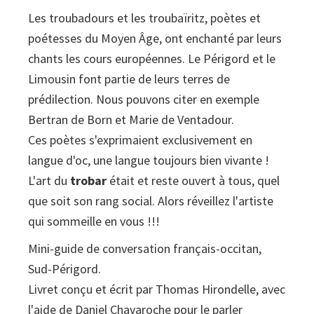
Les troubadours et les troubaïritz, poètes et
une
poétesses du Moyen Âge, ont enchanté par leurs
trobairitz
chants les cours européennes. Le Périgord et le
!
Limousin font partie de leurs terres de
(Sud-
prédilection. Nous pouvons citer en exemple
Périgord)
Bertran de Born et Marie de Ventadour.
Ces poètes s'exprimaient exclusivement en
langue d'oc, une langue toujours bien vivante !
L'art du
trobar
était et reste ouvert à tous, quel
que soit son rang social. Alors réveillez l'artiste
qui sommeille en vous !!!
Mini-guide de conversation français-occitan,
Sud-Périgord.
Livret conçu et écrit par Thomas Hirondelle, avec
l'aide de Daniel Chavaroche pour le parler