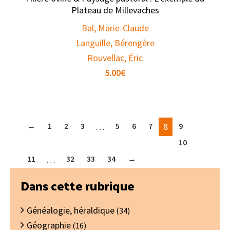
Plateau de Millevaches
Bal, Marie-Claude
Languille, Bérengère
Rouvellac, Éric
5.00
€
←
1
2
3
…
5
6
7
8
9
10
11
…
32
33
34
→
Barre
Dans cette rubrique
latérale
Généalogie, héraldique
principale
(34)
Géographie
(16)