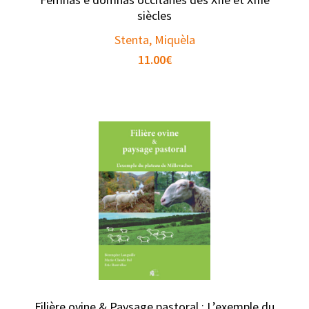
siècles
Stenta, Miquèla
11.00
€
Filière ovine & Paysage pastoral : L’exemple du