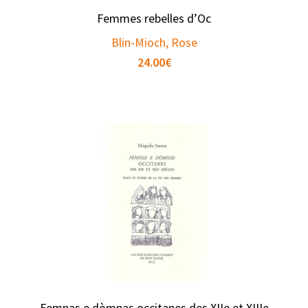
Femmes rebelles d’Oc
Blin-Mioch, Rose
24.00
€
Femnas e dòmnas occitanes des XIIe et XIIIe