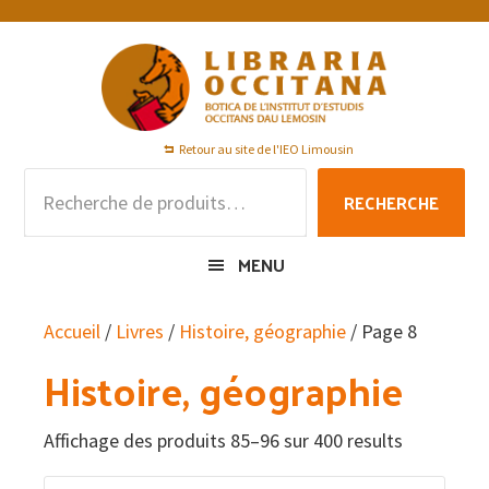
Passer
Passer
Passer
à
au
au
la
contenu
pied
navigation
principal
de
principale
page
Retour au site de l'IEO Limousin
Recherche
RECHERCHE
pour :
MENU
Accueil
/
Livres
/
Histoire, géographie
/ Page 8
Histoire, géographie
Affichage des produits 85–96 sur 400 results