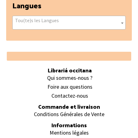
Langues
Tou(te)s les Langues
Footer
Librariá occitana
Qui sommes-nous ?
Foire aux questions
Contactez-nous
Commande et livraison
Conditions Générales de Vente
Informations
Mentions légales