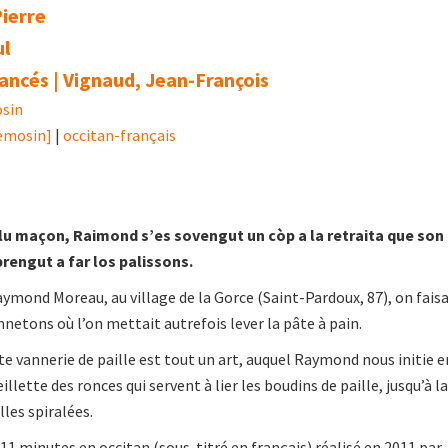
Pierre
ul
ancés | Vignaud, Jean-François
sin
lemosin]
|
occitan-français
r lu maçon, Raimond s’es sovengut un còp a la retraita que son
prengut a far los palissons.
aymond Moreau, au village de la Gorce (Saint-Pardoux, 87), on faisa
nnetons où l’on mettait autrefois lever la pâte à pain.
te vannerie de paille est tout un art, auquel Raymond nous initie e
illette des ronces qui servent à lier les boudins de paille, jusqu’à la
lles spiralées.
1 minutes en occitan (sous-titré en français) réalisé en 2011 par