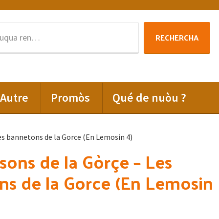
Rechercha
RECHERCHA
per
:
Autre
Promòs
Qué de nuòu ?
Les bannetons de la Gorce (En Lemosin 4)
ssons de la Gòrçe – Les
s de la Gorce (En Lemosin