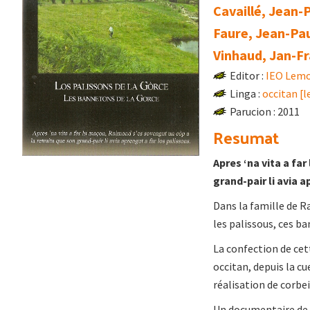
Cavaillé, Jean-
Faure, Jean-Pa
Vinhaud, Jan-Fr
Editor :
IEO Lemo
Linga :
occitan [
Parucion : 2011
Resumat
Apres ‘na vita a fa
grand-pair li avia a
Dans la famille de R
les palissous, ces ba
La confection de cet
occitan, depuis la cue
réalisation de corbei
Un documentaire de 1