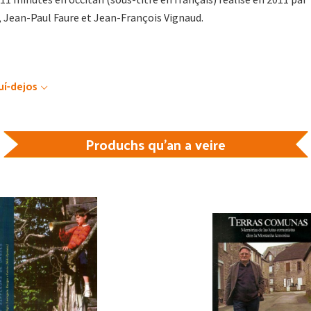
, Jean-Paul Faure et Jean-François Vignaud.
uí-dejos
Produchs qu'an a veire