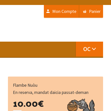
Mon Compte
Panier
OC
Flambe Nuòu
En reserva, mandat daicia passat-deman
Los
10.00
€
palissons
de