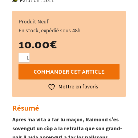
Parution : 2011
Produit Neuf
En stock, expédié sous 48h
10.00
€
quantité
de
COMMANDER CET ARTICLE
Los
palissons
Mettre en favoris
de
la
Résumé
Gòrçe
Apres ‘na vita a far lu maçon, Raimond s’es
-
sovengut un còp a la retraita que son grand-
Les
pair li avia aprengut a far los palissons.
bannetons