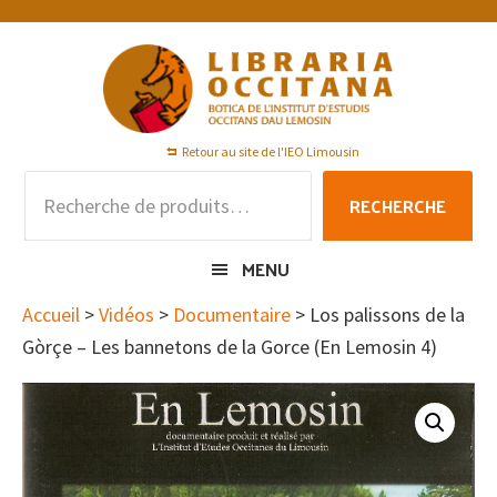
Passer
Passer
Passer
à
au
au
la
contenu
pied
navigation
principal
de
principale
page
Retour au site de l'IEO Limousin
Recherche
RECHERCHE
pour :
MENU
Accueil
>
Vidéos
>
Documentaire
> Los palissons de la
Gòrçe – Les bannetons de la Gorce (En Lemosin 4)