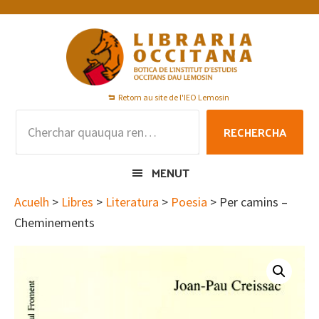
Skip
Skip
Skip
to
to
to
primary
main
footer
navigation
content
Retorn au site de l'IEO Lemosin
Rechercha
RECHERCHA
per
:
MENUT
Acuelh
>
Libres
>
Literatura
>
Poesia
> Per camins –
Cheminements