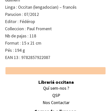
Linga : Occitan (lengadocian) – francés
Parucion : 07/2012
Editor : Fédérop
Colleccion : Paul Froment
Nb de pajas : 118
Format : 15 x 21 cm
Pés : 194 g
EAN 13 : 9782857922087
Footer
Librariá occitana
Quí sem-nos ?
QSP
Nos Contactar