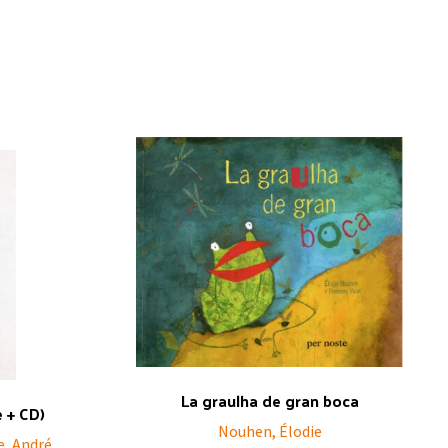
La graulha de gran boca
e + CD)
Nouhen, Élodie
e, André