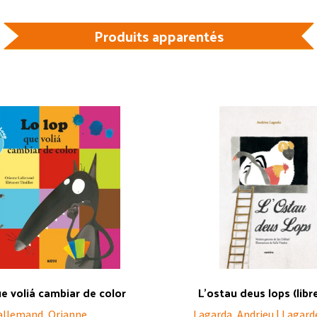
Produits apparentés
ue voliá cambiar de color
L’ostau deus lops (libr
allemand, Orianne
Lagarda, Andrieu | Lagard