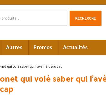
Recherche
RECHERCHE
pour :
Autres
Promos
Actualités
et qui volè saber qui l’avè hèit suu cap
net qui volè saber qui l’av
 cap