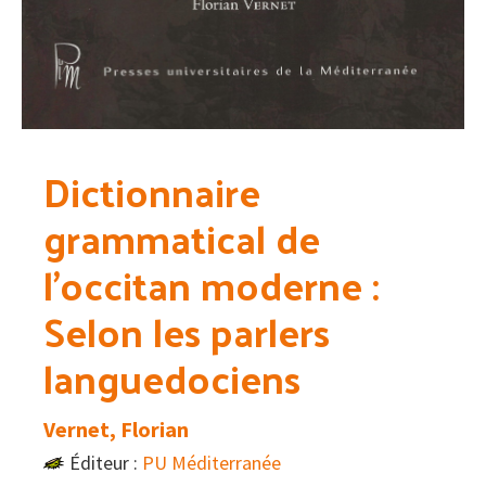
Dictionnaire
grammatical de
l’occitan moderne :
Selon les parlers
languedociens
Vernet, Florian
Éditeur :
PU Méditerranée