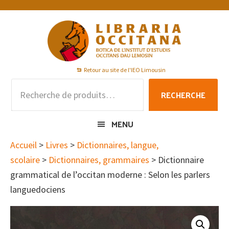
Passer
Passer
Passer
à
au
au
la
contenu
pied
navigation
principal
de
principale
page
Retour au site de l'IEO Limousin
Recherche
RECHERCHE
pour :
MENU
Accueil
>
Livres
>
Dictionnaires, langue,
scolaire
>
Dictionnaires, grammaires
> Dictionnaire
grammatical de l’occitan moderne : Selon les parlers
languedociens