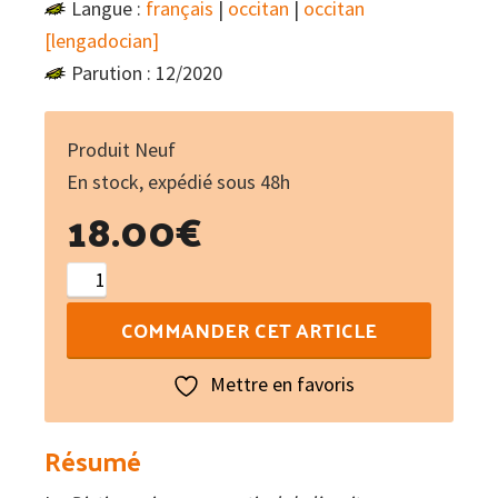
Langue :
français
|
occitan
|
occitan
[lengadocian]
Parution : 12/2020
Produit Neuf
En stock, expédié sous 48h
18.00
€
quantité
de
COMMANDER CET ARTICLE
Dictionnaire
grammatical
Mettre en favoris
de
l'occitan
Résumé
moderne