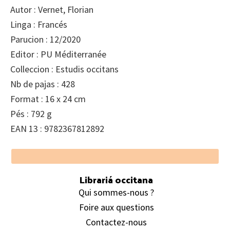
Autor : Vernet, Florian
Linga : Francés
Parucion : 12/2020
Editor : PU Méditerranée
Colleccion : Estudis occitans
Nb de pajas : 428
Format : 16 x 24 cm
Pés : 792 g
EAN 13 : 9782367812892
Footer
Librariá occitana
Qui sommes-nous ?
Foire aux questions
Contactez-nous