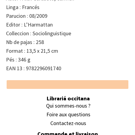
Linga : Francés
Parucion : 08/2009
Editor : L’Harmattan
Colleccion : Sociolinguistique
Nb de pajas : 258
Format : 13,5 x 21,5 cm
Pés : 346 g
EAN 13 : 9782296091740
Footer
Librariá occitana
Qui sommes-nous ?
Foire aux questions
Contactez-nous
Commande et livraison