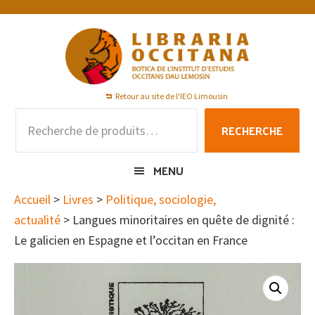
Passer
Passer
Passer
à
au
au
la
contenu
pied
navigation
principal
de
principale
page
Retour au site de l'IEO Limousin
Recherche
RECHERCHE
pour :
MENU
Accueil
>
Livres
>
Politique, sociologie,
actualité
> Langues minoritaires en quête de dignité :
Le galicien en Espagne et l’occitan en France