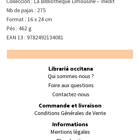
Colleccion : La Bibliothèque Limousine – Inédit
Nb de pajas : 275
Format : 16 x 24 cm
Pés : 462 g
EAN 13 : 9782492134081
Footer
Librariá occitana
Qui sommes-nous ?
Foire aux questions
Contactez-nous
Commande et livraison
Conditions Générales de Vente
Informations
Mentions légales