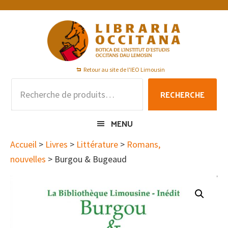
Passer
Passer
Passer
à
au
au
la
contenu
pied
navigation
principal
de
principale
page
Retour au site de l'IEO Limousin
Recherche
RECHERCHE
pour :
MENU
Accueil
>
Livres
>
Littérature
>
Romans,
nouvelles
> Burgou & Bugeaud