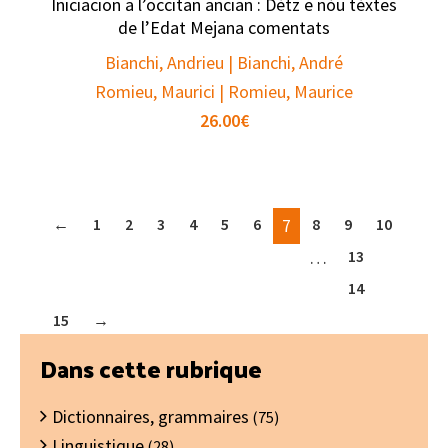
Iniciacion a l’occitan ancian : Dètz e nòu tèxtes
de l’Edat Mejana comentats
Bianchi, Andrieu | Bianchi, André
Romieu, Maurici | Romieu, Maurice
26.00
€
←
1
2
3
4
5
6
7
8
9
10
…
13
14
15
→
Barre
Dans cette rubrique
latérale
Dictionnaires, grammaires
principale
(75)
Linguistique
(28)