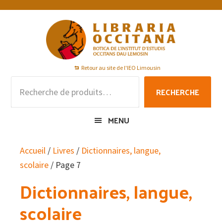
Passer
Passer
Passer
à
au
au
la
contenu
pied
navigation
principal
de
principale
page
Retour au site de l'IEO Limousin
Recherche
RECHERCHE
pour :
MENU
Accueil
/
Livres
/
Dictionnaires, langue,
scolaire
/ Page 7
Dictionnaires, langue,
scolaire